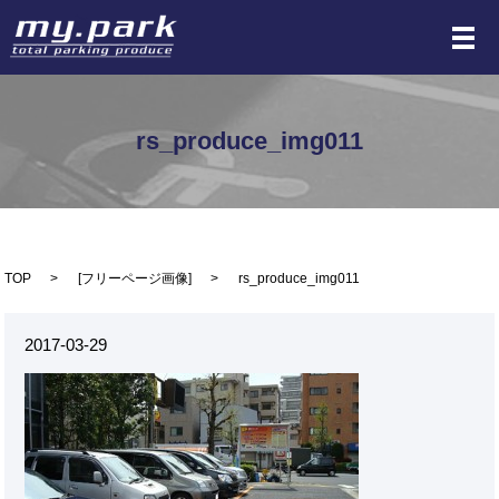
メ
rs_produce_img011
TOP
[
フリーページ画像
]
rs_produce_img011
2017-03-29