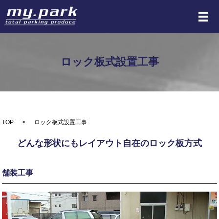
メ
ロック板式設置工事
TOP
ロック板式設置工事
どんな形状にもレイアウト自在のロック板方式
舗装工事