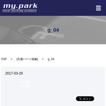
メ
g_04
TOP
[
共通パーツ画像
]
g_04
2017-03-29