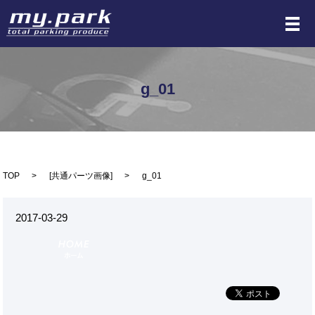
メ
g_01
TOP
[
共通パーツ画像
]
g_01
2017-03-29