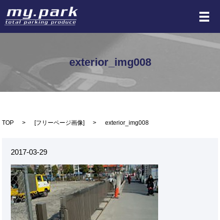
メ
exterior_img008
TOP
[
フリーページ画像
]
exterior_img008
2017-03-29