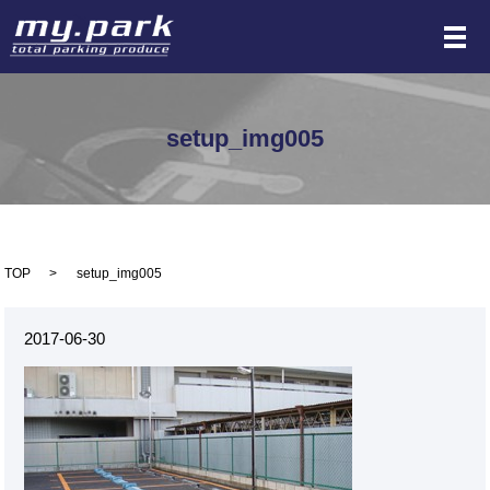
メ
setup_img005
TOP
setup_img005
2017-06-30