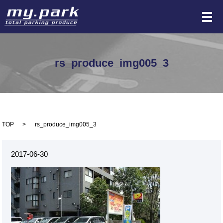
メ
rs_produce_img005_3
TOP
rs_produce_img005_3
2017-06-30