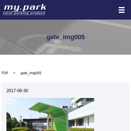
メ
gate_img005
TOP
gate_img005
2017-06-30