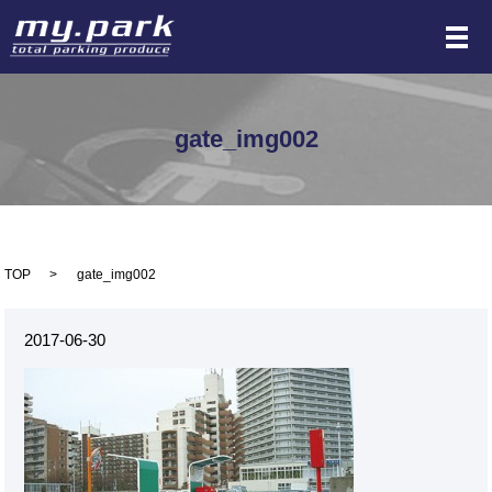
メ
gate_img002
TOP
gate_img002
2017-06-30