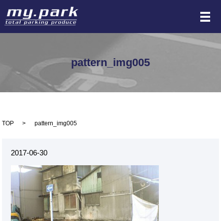
メ
pattern_img005
TOP
pattern_img005
2017-06-30