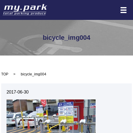
メ
bicycle_img004
TOP
bicycle_img004
2017-06-30